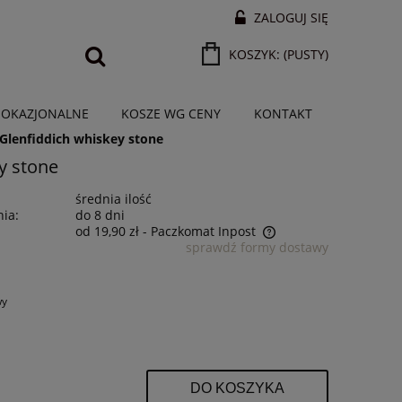
ZALOGUJ SIĘ
KOSZYK:
(PUSTY)
 OKAZJONALNE
KOSZE WG CENY
KONTAKT
lenfiddich whiskey stone
y stone
średnia ilość
ia:
do 8 dni
od 19,90 zł
- Paczkomat Inpost
sprawdź formy dostawy
Cena nie zawiera ewentualnych kosztów
płatności
wy
DO KOSZYKA