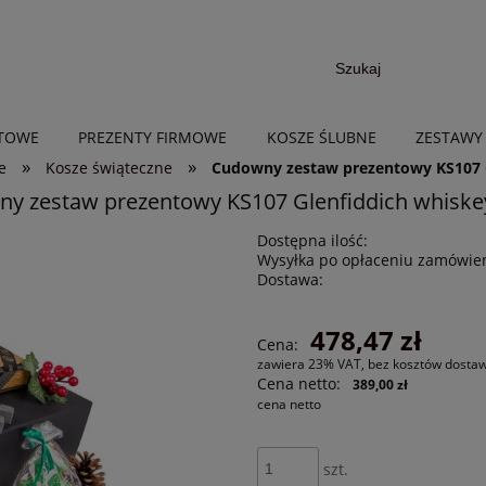
NTOWE
PREZENTY FIRMOWE
KOSZE ŚLUBNE
ZESTAWY
»
»
e
Kosze świąteczne
Cudowny zestaw prezentowy KS107 G
y zestaw prezentowy KS107 Glenfiddich whiske
Dostępna ilość:
Wysyłka po opłaceniu zamówien
Dostawa:
478,47 zł
Cena:
zawiera 23% VAT, bez kosztów dosta
Cena netto:
389,00 zł
cena netto
szt.