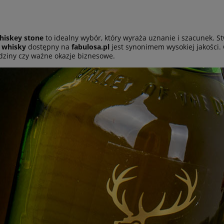
hiskey stone
to idealny wybór, który wyraża uznanie i szacunek. S
 whisky
dostępny na
fabulosa.pl
jest synonimem wysokiej jakości. 
dziny czy ważne okazje biznesowe.