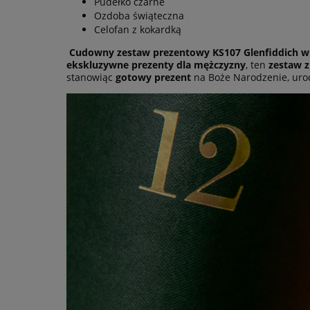
Pudełko czarne
Ozdoba świąteczna
Celofan z kokardką
Cudowny zestaw prezentowy KS107 Glenfiddich w
ekskluzywne prezenty dla mężczyzny
, ten
zestaw z
stanowiąc
gotowy prezent
na Boże Narodzenie, uro