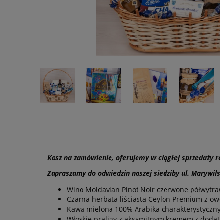
Kosz na zamówienie, oferujemy w ciągłej sprzedaży 
Zapraszamy do odwiedzin naszej siedziby ul. Marywils
Wino Moldavian Pinot Noir czerwone półwytra
Czarna herbata liściasta Ceylon Premium z ow
Kawa mielona 100% Arabika charakterystyczn
Włoskie praliny z aksamitnym kremem z doda