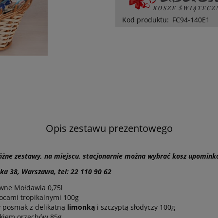
Kod produktu:
FC94-140E1
Opis zestawu prezentowego
różne zestawy, na miejscu, stacjonarnie można wybrać kosz upomin
ka 38, Warszawa, tel: 22 110 90 62
wne Mołdawia 0,75l
ocami tropikalnymi 100g
y posmak z delikatną
limonką
i szczyptą słodyczy 100g
tkiem orzechów 85g