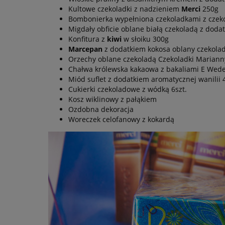
Kultowe czekoladki z nadzieniem
Merci
250g
Bombonierka wypełniona czekoladkami z czekol
Migdały obficie oblane białą czekoladą z dod
Konfitura z
kiwi
w słoiku 300g
Marcepan
z dodatkiem kokosa oblany czekola
Orzechy oblane czekoladą Czekoladki Marianny
Chałwa królewska kakaowa z bakaliami E Wede
Miód suflet z dodatkiem aromatycznej wanilii 
Cukierki czekoladowe z wódką 6szt.
Kosz wiklinowy z pałąkiem
Ozdobna dekoracja
Woreczek celofanowy z kokardą