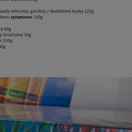
ady mlecznej, gorzkiej z dodatkiem białej 225g
atkiem
cynamonu
100g
dą 60g
 Oriańskiej 50g
l 250g
40g