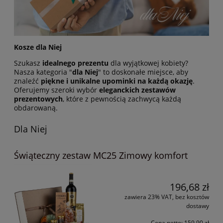
Kosze dla Niej
Szukasz
idealnego prezentu
dla wyjątkowej kobiety?
Nasza kategoria "
dla Niej
" to doskonałe miejsce, aby
znaleźć
piękne i unikalne upominki na każdą okazję
.
Oferujemy szeroki wybór
eleganckich zestawów
prezentowych
, które z pewnością zachwycą każdą
obdarowaną.
Dla Niej
Świąteczny zestaw MC25 Zimowy komfort
196,68 zł
zawiera 23% VAT, bez kosztów
dostawy
Cena netto:
159,90 zł