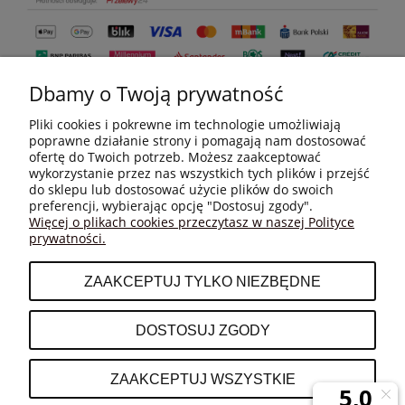
Dbamy o Twoją prywatność
Pliki cookies i pokrewne im technologie umożliwiają
poprawne działanie strony i pomagają nam dostosować
ofertę do Twoich potrzeb. Możesz zaakceptować
wykorzystanie przez nas wszystkich tych plików i przejść
do sklepu lub dostosować użycie plików do swoich
MOJE KONTO
preferencji, wybierając opcję "Dostosuj zgody".
Więcej o plikach cookies przeczytasz w naszej Polityce
prywatności.
PŁATNOŚCI I DOSTAWA
ZAAKCEPTUJ TYLKO NIEZBĘDNE
INFORMACJE
DOSTOSUJ ZGODY
O NAS
ZAAKCEPTUJ WSZYSTKIE