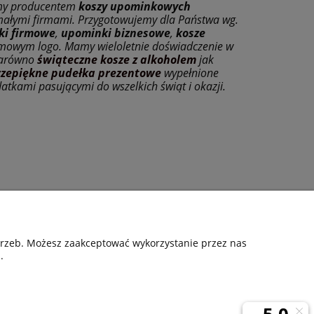
my producentem
koszy upominkowych
małymi firmami. Przygotowujemy dla Państwa wg.
ki firmowe
,
upominki biznesowe
,
kosze
mowym logo. Mamy wieloletnie doświadczenie w
 zarówno
świąteczne kosze z alkoholem
jak
rzepiękne
pudełka prezentowe
wypełnione
datkami pasującymi do wszelkich świąt i okazji.
otrzeb. Możesz zaakceptować wykorzystanie przez nas
.
O NAS
Kontakt
O firmie