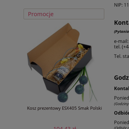
NIP: 1
Promocje
Kont
(Pytania
e-mail
tel. (+
Tel. st
Godz
Kontak
Ponied
(Godziny 
Niebiański
Kosz prezentowy ESX405 Smak Polski
Odbiór
Ponied
104,43 zł
(Odbiór 