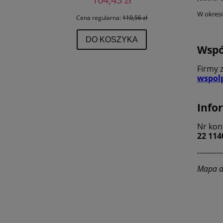
W okresi
 zł
Cena regularna:
110,56 zł
DO KOSZYKA
Wspó
Firmy 
wspol
Info
Nr kon
22 114
----------
Mapa d