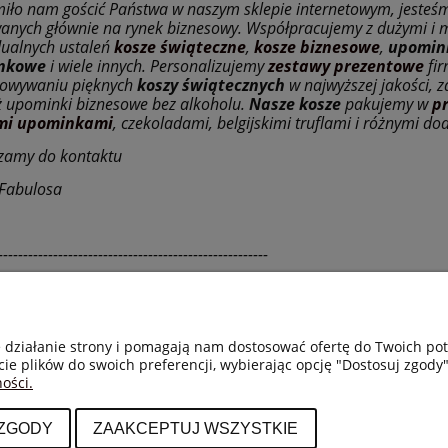
am gościć Państwa w naszym sklepie internetowym, jesteś
wanych głównie na rynek biznesowy. Współpracujemy z dużymi i 
dualnych ustaleń
kosze świąteczne
,
kosze biznesowe
,
upomin
nkowe
i wiele innych. Personalizujemy
zestawy prezentowe
fir
towywaniu pięknych
koszy świątecznych
w najwyższej jakości,
ż upominki biznesowe bez alkoholu.
Nasze kosze
pakujemy w
p
imi upominkami
, czekoladami, belgijskimi truflami i różnymi do
zamy do kontaktu
 Fabulosa
------------------------------------------------------
e działanie strony i pomagają nam dostosować ofertę do Twoich p
cie plików do swoich preferencji, wybierając opcję "Dostosuj zgody"
ości.
CI I DOSTAWA
INFORMACJE
ności
Polityka prywatności
 ZGODY
ZAAKCEPTUJ WSZYSTKIE
zty dostawy
Dokumenty