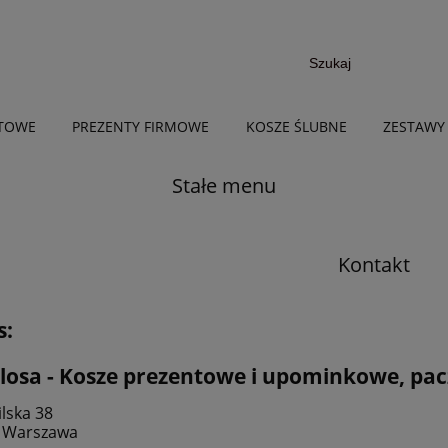
NTOWE
PREZENTY FIRMOWE
KOSZE ŚLUBNE
ZESTAWY
Stałe menu
Kontakt
s:
losa - Kosze prezentowe i upominkowe, pacz
lska 38
8
Warszawa