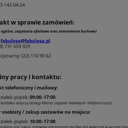
13-142-04-24
akt w sprawie zamówień:
 ogólne, zapytania ofertowe oraz zamówienia hurtowe)
:
fabulosa@fabulosa.pl
48) 731 659 929
acjonarny: (22) 110 90 62
iny pracy i kontaktu:
t telefoniczny i mailowy:
ziałek–piątek:
09:00–17:00
kontaktu dotyczą obsługi klienta, zapytań mailowych i telefonicznych)
 osobisty / zakup zestawów na miejscu:
ziałek–piątek:
10:00–17:00
osobisty oraz zakup zestawów stacjonarnie możliwy jest wyłącznie w wyznaczon