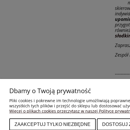
miło n
skiero
indywi
upomi
przygo
równie
słodk
Zapras
Zespół
----------
Dbamy o Twoją prywatność
Pliki cookies i pokrewne im technologie umożliwiają poprawn
wszystkich tych plików i przejść do sklepu lub dostosować uży
Więcej o plikach cookies przeczytasz w naszej Polityce prywatn
MOJE KONTO
PŁATNOŚ
Twoje zamówienia
Formy płat
ZAAKCEPTUJ TYLKO NIEZBĘDNE
DOSTOSUJ
Ustawienia konta
Czas i kos