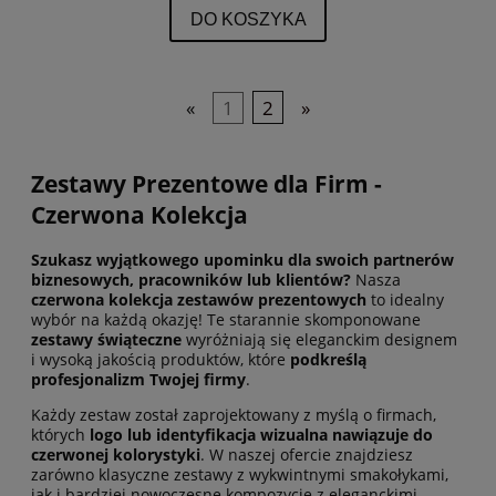
DO KOSZYKA
«
1
2
»
Zestawy Prezentowe dla Firm -
Czerwona Kolekcja
Szukasz wyjątkowego upominku dla swoich partnerów
biznesowych, pracowników lub klientów?
Nasza
czerwona kolekcja zestawów prezentowych
to idealny
wybór na każdą okazję! Te starannie skomponowane
zestawy świąteczne
wyróżniają się eleganckim designem
i wysoką jakością produktów, które
podkreślą
profesjonalizm Twojej firmy
.
Każdy zestaw został zaprojektowany z myślą o firmach,
których
logo lub identyfikacja wizualna nawiązuje do
czerwonej kolorystyki
. W naszej ofercie znajdziesz
zarówno klasyczne zestawy z wykwintnymi smakołykami,
jak i bardziej nowoczesne kompozycje z eleganckimi