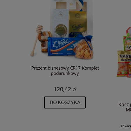
nalewką
Prezent biznesowy CR17 Komplet
Idealny
 smakowa
podarunkowy
P
120,42 zł
DO KOSZYKA
Kosz 
MC
zawie