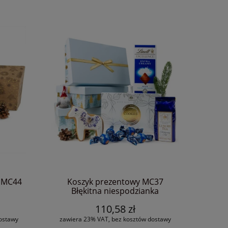
ski
Zestaw prezentowy
Wyselekcjonowany zestaw świąteczny
Uczta 
KS114 Dark Wine
240,
281,67 zł
DO KO
POWIADOM O DOSTĘPNOŚCI
 MC44
Koszyk prezentowy MC37
Błękitna niespodzianka
110,58 zł
ostawy
zawiera 23% VAT, bez kosztów dostawy