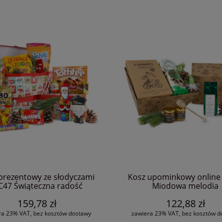
Prezent na urodziny SW01 Niebiań
 prezent firmowy MCX55
upominek
ierwsza gwiazdka
165,93 zł
184,38 zł
Cena regularna:
178,28 zł
DO KOSZYKA
prezentowy ze słodyczami
Kosz upominkowy online
DO KOSZYKA
47 Świąteczna radość
Miodowa melodia
159,78 zł
122,88 zł
ra 23% VAT, bez kosztów dostawy
zawiera 23% VAT, bez kosztów d