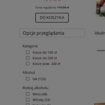
 zł
Cena regularna:
110,56 zł
DO KOSZYKA
Opcje przeglądania
Ideal
Kategorie
zawie
Kosze do 100 zł
Kosze do 200 zł
Kosze pow. 200 zł
Alkohol
tak
(120)
Rodzaj alkoholu
Wino
(48)
Whisky
(33)