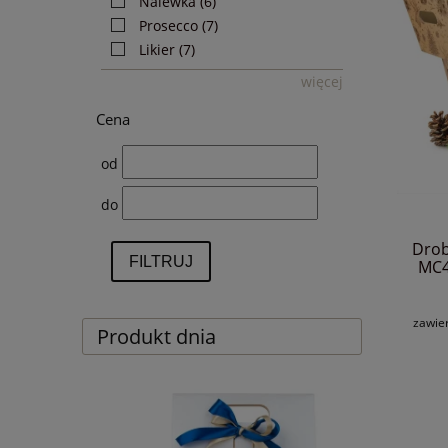
Nalewka
(6)
Prosecco
(7)
Likier
(7)
więcej
Cena
od
do
Drob
FILTRUJ
MC4
zawie
Produkt dnia