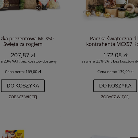
czka prezentowa MCX50
Paczka świąteczna d
Święta za rogiem
kontrahenta MCX57 K
premium
207,87 zł
172,08 zł
ra 23% VAT, bez kosztów dostawy
zawiera 23% VAT, bez kosztów d
Cena netto:
169,00 zł
Cena netto:
139,90 zł
DO KOSZYKA
DO KOSZYKA
ZOBACZ WIĘCEJ
ZOBACZ WIĘCEJ