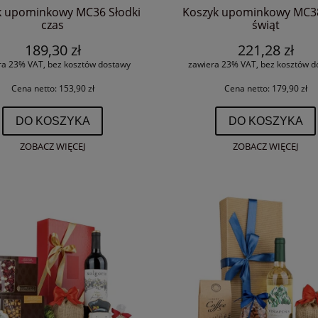
k upominkowy MC36 Słodki
Koszyk upominkowy MC38
czas
świąt
189,30 zł
221,28 zł
ra 23% VAT, bez kosztów dostawy
zawiera 23% VAT, bez kosztów d
Cena netto:
153,90 zł
Cena netto:
179,90 zł
DO KOSZYKA
DO KOSZYKA
ZOBACZ WIĘCEJ
ZOBACZ WIĘCEJ