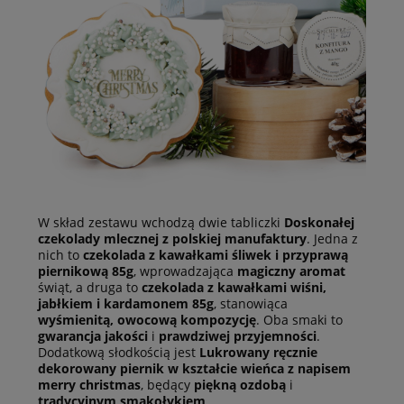
W skład zestawu wchodzą dwie tabliczki
Doskonałej
czekolady mlecznej z polskiej manufaktury
. Jedna z
nich to
czekolada z kawałkami śliwek i przyprawą
piernikową 85g
, wprowadzająca
magiczny aromat
świąt, a druga to
czekolada z kawałkami wiśni,
jabłkiem i kardamonem 85g
, stanowiąca
wyśmienitą, owocową kompozycję
. Oba smaki to
gwarancja jakości
i
prawdziwej przyjemności
.
Dodatkową słodkością jest
Lukrowany ręcznie
dekorowany piernik w kształcie wieńca z napisem
merry christmas
, będący
piękną ozdobą
i
tradycyjnym smakołykiem
.