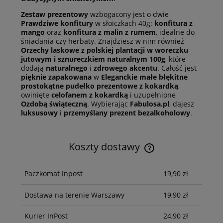
Zestaw prezentowy
wzbogacony jest o dwie
Prawdziwe konfitury
w słoiczkach 40g:
konfitura z
mango
oraz
konfitura z malin z rumem
, idealne do
śniadania czy herbaty. Znajdziesz w nim również
Orzechy laskowe z polskiej plantacji w woreczku
jutowym i sznureczkiem naturalnym 100g
, które
dodają
naturalnego
i
zdrowego akcentu
. Całość jest
pięknie zapakowana
w
Eleganckie małe błękitne
prostokątne pudełko prezentowe z kokardką
,
owinięte
celofanem z kokardką
i uzupełnione
Ozdobą świąteczną
. Wybierając
Fabulosa.pl
, dajesz
luksusowy
i
przemyślany
prezent bezalkoholowy
.
Koszty dostawy
Cena nie zawiera ewentualnych kosztów płatności
Paczkomat Inpost
19,90 zł
Dostawa na terenie Warszawy
19,90 zł
Kurier InPost
24,90 zł