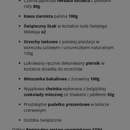
Czarna japońska
herbata liściasta
z płatkami
róży
80g
Kawa ziarnista
palona
100g
Świąteczny lizak
w kształcie laski Świętego
Mikołaja
x2
Orzechy laskowe
z polskiej plantacji w
woreczku jutowym i sznureczkiem naturalnym
100g
Lukrowany ręcznie dekorowany
piernik
w
kształcie dziadka do orzechów
Mieszanka bakaliowa
z żurawiną
100g
Wyjątkowa
choinka
wykonana z belgijskiej
czekolady mlecznej
ze śliwkami i jabłkiem
55g
Prostokątne
pudełko prezentowe
w kolorze
czerwonym
Ozdoba świąteczna
Odkryj
Regionalny zestaw upominkowy SG94