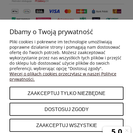
Dbamy o Twoją prywatność
Pliki cookies i pokrewne im technologie umożliwiają
poprawne działanie strony i pomagają nam dostosować
ofertę do Twoich potrzeb. Możesz zaakceptować
wykorzystanie przez nas wszystkich tych plików i przejść
do sklepu lub dostosować użycie plików do swoich
MOJE KONTO
preferencji, wybierając opcję "Dostosuj zgody".
Więcej o plikach cookies przeczytasz w naszej Polityce
prywatności.
PŁATNOŚCI I DOSTAWA
ZAAKCEPTUJ TYLKO NIEZBĘDNE
INFORMACJE
DOSTOSUJ ZGODY
O NAS
ZAAKCEPTUJ WSZYSTKIE