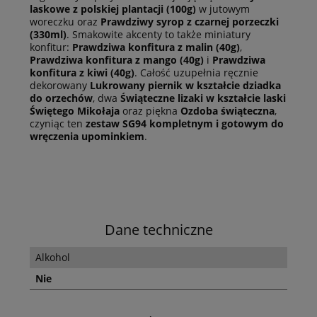
laskowe z polskiej plantacji (100g)
w jutowym
woreczku oraz
Prawdziwy syrop z czarnej porzeczki
(330ml)
. Smakowite akcenty to także miniatury
konfitur:
Prawdziwa konfitura z malin (40g)
,
Prawdziwa konfitura z mango (40g)
i
Prawdziwa
konfitura z kiwi (40g)
. Całość uzupełnia ręcznie
dekorowany
Lukrowany piernik w kształcie dziadka
do orzechów
, dwa
Świąteczne lizaki w kształcie laski
Świętego Mikołaja
oraz piękna
Ozdoba świąteczna
,
czyniąc ten
zestaw SG94
kompletnym i gotowym do
wręczenia upominkiem
.
Dane techniczne
Alkohol
Nie