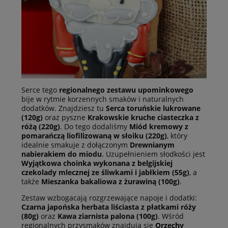
Serce tego
regionalnego zestawu upominkowego
bije w rytmie korzennych smaków i naturalnych
dodatków. Znajdziesz tu
Serca toruńskie lukrowane
(120g)
oraz pyszne
Krakowskie kruche ciasteczka z
różą (220g)
. Do tego dodaliśmy
Miód kremowy z
pomarańczą liofilizowaną w słoiku (220g)
, który
idealnie smakuje z dołączonym
Drewnianym
nabierakiem do miodu
. Uzupełnieniem słodkości jest
Wyjątkowa choinka wykonana z belgijskiej
czekolady mlecznej ze śliwkami i jabłkiem (55g)
, a
także
Mieszanka bakaliowa z żurawiną (100g)
.
Zestaw wzbogacają rozgrzewające napoje i dodatki:
Czarna japońska herbata liściasta z płatkami róży
(80g)
oraz
Kawa ziarnista palona (100g)
. Wśród
regionalnych przysmaków znajdują się
Orzechy