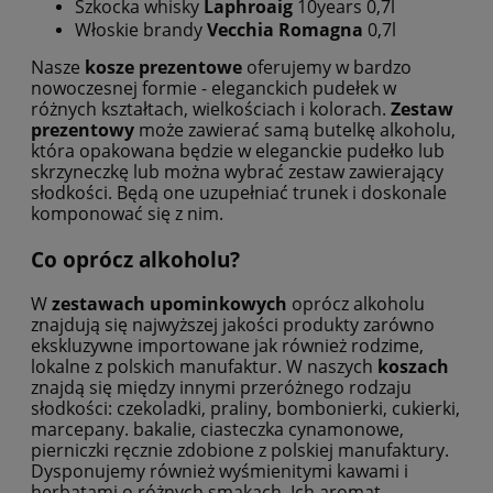
Szkocka whisky
Laphroaig
10years 0,7l
Włoskie brandy
Vecchia Romagna
0,7l
Nasze
kosze prezentowe
oferujemy w bardzo
nowoczesnej formie - eleganckich pudełek w
różnych kształtach, wielkościach i kolorach.
Zestaw
prezentowy
może zawierać samą butelkę alkoholu,
która opakowana będzie w eleganckie pudełko lub
skrzyneczkę lub można wybrać zestaw zawierający
słodkości. Będą one uzupełniać trunek i doskonale
komponować się z nim.
Co oprócz alkoholu?
W
zestawach upominkowych
oprócz alkoholu
znajdują się najwyższej jakości produkty zarówno
ekskluzywne importowane jak również rodzime,
lokalne z polskich manufaktur. W naszych
koszach
znajdą się między innymi przeróżnego rodzaju
słodkości: czekoladki, praliny, bombonierki, cukierki,
marcepany. bakalie, ciasteczka cynamonowe,
pierniczki ręcznie zdobione z polskiej manufaktury.
Dysponujemy również wyśmienitymi kawami i
herbatami o różnych smakach. Ich aromat