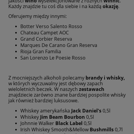
jakości
wino
wyselekcjonowane z różnych
winnic
.
Każdy znajdzie tu coś dla siebie i na każdą
okazję
.
Oferujemy między innymi:
Botter Verso Salento Rosso
Chateau Campet AOC
Grand Corbier Reserva
Marques De Carano Gran Reserva
Rioja Gran Familia
San Lorenzo Le Poesie Rosso
Z mocniejszych alkoholi polecamy
brandy i whisky,
w których wyczuwalny jest dębowy zapach
wieloletnich beczek. W naszych
zestawach
znajdziecie zarówno znane bardziej pospolite whisky
jak również bardziej luksusowe.
Whiskey amerykańska
Jack Daniel's
0,5l
Whiskey
Jim Beam Bourbon
0,5l
Johnnie Walker
Black Label
0,5l
Irish Whiskey Smooth&Mellow
Bushmills
0,7l