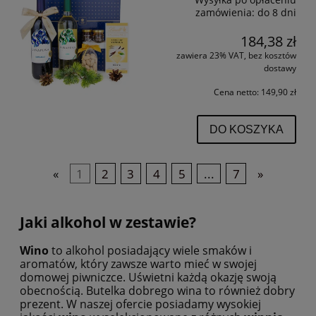
zamówienia:
do 8 dni
184,38 zł
zawiera 23% VAT, bez kosztów
dostawy
Cena netto:
149,90 zł
DO KOSZYKA
«
1
2
3
4
5
...
7
»
Jaki alkohol w zestawie?
Wino
to alkohol posiadający wiele smaków i
aromatów, który zawsze warto mieć w swojej
domowej piwniczce. Uświetni każdą okazję swoją
obecnością. Butelka dobrego wina to również dobry
prezent. W naszej ofercie posiadamy wysokiej