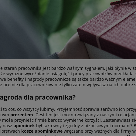
e starań pracownika jest bardzo ważnym sygnałem, jaki płynie w s
 że wyraźne wyróżnianie osiągnięć i pracy pracowników przekłada 
we benefity i nagrody pracownicze są także bardzo ważnym eleme
 premie dla pracowników nie tylko zatem wpływasz na ich dobre 
nagroda dla pracownika?
i
to coś, co wszyscy lubimy. Przyjemność sprawia zarówno ich przyg
anym
prezentem
. Gest ten jest mocno związany z naszymi relacjam
może przynieść firmie bardzo wymierne korzyści. Zastanawiasz się
y nasz
upominek
był taktowny i zgodny z biznesowymi normami? Ba
biorstwach
kosze upominkowe
wręczane przy ważnych dla firmy wy