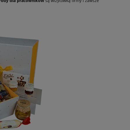
rody dla pracowników
są wizytówką firmy i zawsze