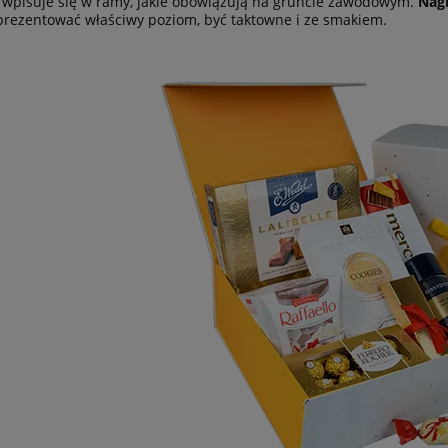
wpisuje się w ramy, jakie obowiązują na gruncie zawodowym.
Nag
rezentować właściwy poziom, być taktowne i ze smakiem.