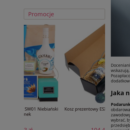
Promocje
Doceniani
wskazują,
Pozapłaco
dodatkowe
Jaka 
Podarunk
Niebiański
Kosz prezentowy ESX405 Smak Polski
obdarow
zawodowy 
wybrać, b
przedsię
104,43 zł