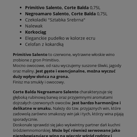
Primitivo Salento, Corte Balda
0,75L
Negroamaro Salento, Corte Balda
0,75L
Czekoladki "Sztabka Srebrna"
Nalewak
Korkociąg
Eleganckie pudełko w kolorze ecru
Celofan z kokardką
Primitivo Salento
to czerwone, wytrawne włoskie wino
zrobione z gron Primitivo.
Mocno owocowe, od razu wyczujemy suszone śliwki, jagody
oraz maliny.
Jest gęste i esencjonalne, można wyczuć
duży wpływ słońca na grona.
Finisz ma smukły i owocowy.
Corte Balda Negroamaro Salento
charakteryzuje się
głęboką rubinową barwą oraz przyjemnymi aromatami
dojrzałych czerwonych owoców.
Jest bardzo harmonijne i
delikatne w smaku.
Należy do tzw. przyjaznych win, które
zadowolą zarówno smakoszy win jak i tych, którzy wina pijają
sporadycznie.
Doskonale sprawdzi się jako wykwintny partner dań kuchni
śródziemnomorskiej.
Może być również serwowane jako
niezobowiązujące wino na wieczór wśród rodziny i