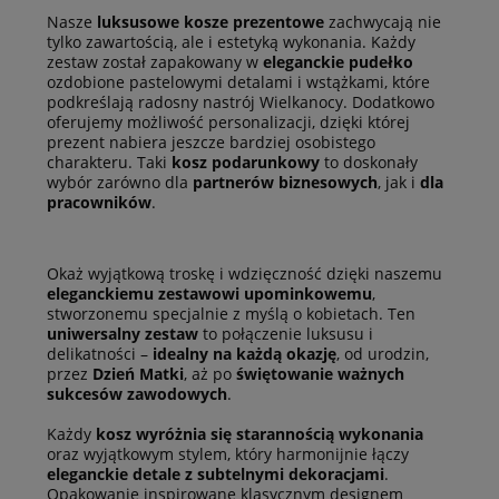
Nasze
luksusowe kosze prezentowe
zachwycają nie
tylko zawartością, ale i estetyką wykonania. Każdy
zestaw został zapakowany w
eleganckie pudełko
ozdobione pastelowymi detalami i wstążkami, które
podkreślają radosny nastrój Wielkanocy. Dodatkowo
oferujemy możliwość personalizacji, dzięki której
prezent nabiera jeszcze bardziej osobistego
charakteru. Taki
kosz podarunkowy
to doskonały
wybór zarówno dla
partnerów biznesowych
, jak i
dla
pracowników
.
Okaż wyjątkową troskę i wdzięczność dzięki naszemu
eleganckiemu zestawowi upominkowemu
,
stworzonemu specjalnie z myślą o kobietach. Ten
uniwersalny zestaw
to połączenie luksusu i
delikatności –
idealny na każdą okazję
, od urodzin,
przez
Dzień Matki
, aż po
świętowanie ważnych
sukcesów zawodowych
.
Każdy
kosz wyróżnia się starannością wykonania
oraz wyjątkowym stylem, który harmonijnie łączy
eleganckie detale z subtelnymi dekoracjami
.
Opakowanie inspirowane klasycznym designem