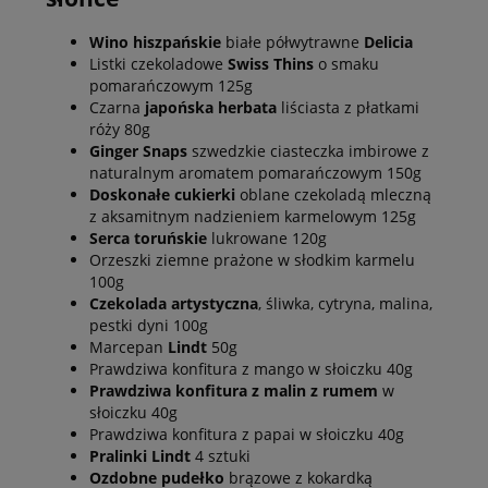
Wino hiszpańskie
białe półwytrawne
Delicia
Listki czekoladowe
Swiss Thins
o smaku
pomarańczowym 125g
Czarna
japońska herbata
liściasta z płatkami
róży 80g
Ginger Snaps
szwedzkie ciasteczka imbirowe z
naturalnym aromatem pomarańczowym 150g
Doskonałe cukierki
oblane czekoladą mleczną
z aksamitnym nadzieniem karmelowym 125g
Serca toruńskie
lukrowane 120g
Orzeszki ziemne prażone w słodkim karmelu
100g
Czekolada artystyczna
, śliwka, cytryna, malina,
pestki dyni 100g
Marcepan
Lindt
50g
Prawdziwa konfitura z mango w słoiczku 40g
Prawdziwa konfitura z malin z rumem
w
słoiczku 40g
Prawdziwa konfitura z papai w słoiczku 40g
Pralinki Lindt
4 sztuki
Ozdobne pudełko
brązowe z kokardką