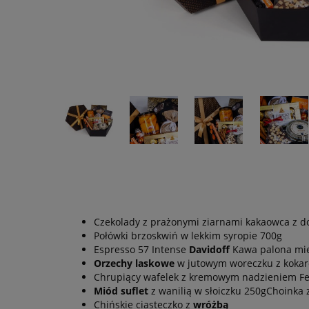
Czekolady z prażonymi ziarnami kakaowca z do
Połówki brzoskwiń w lekkim syropie 700g
Espresso 57 Intense
Davidoff
Kawa palona mie
Orzechy laskowe
w jutowym woreczku z kokar
Chrupiący wafelek z kremowym nadzieniem Fe
Miód suflet
z wanilią w słoiczku 250gChoinka 
Chińskie ciasteczko z
wróżbą