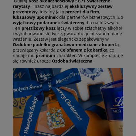
Odkryj
Kosz okolicznościowy SG71 Świąteczne
rarytasy
– nasz najbardziej
ekskluzywny zestaw
prezentowy
, idealny jako
prezent dla firm
,
luksusowy upominek
dla partnerów biznesowych lub
wyjątkowy podarunek świąteczny
dla najbliższych.
Ten
prestiżowy kosz
łączy w sobie szlachetny alkohol
i wyrafinowane słodycze, gwarantując niezapomniane
wrażenia. Zestaw jest elegancko zapakowany w
Ozdobne pudełko granatowo-miedziane z kopertą
,
przewiązany kokardą z
Celofanem z kokardką
, co
nadaje mu
premium
charakter. W komplecie znajduje
się również urocza
Ozdoba świąteczna
.