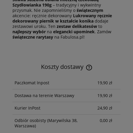
Szydłowianka 190g
– tradycyjny i wykwintny
przysmak. Nie zapomnieliśmy o
świątecznym
akcencie: ręcznie dekorowany
Lukrowany ręcznie
dekorowany piernik w kształcie konika
dodaje
zestawowi uroku. Ten
zestaw delikatesów
to
najlepszy wybór
na
elegancki upominek
. Zamów
świąteczne rarytasy
na Fabulosa.pl!
Koszty dostawy
Cena nie zawiera ewentualnych kosztów płatności
Paczkomat Inpost
19,90 zł
Dostawa na terenie Warszawy
19,90 zł
Kurier InPost
24,90 zł
Odbiór osobisty
(Marywilska 38,
0,00 zł
Warszawa)