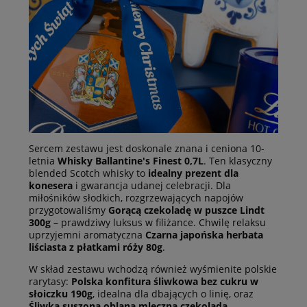
Sercem zestawu jest doskonale znana i ceniona 10-
letnia
Whisky Ballantine's Finest 0,7L
. Ten klasyczny
blended Scotch whisky to
idealny prezent dla
konesera
i gwarancja udanej celebracji. Dla
miłośników słodkich, rozgrzewających napojów
przygotowaliśmy
Gorącą czekoladę w puszce Lindt
300g
– prawdziwy luksus w filiżance. Chwilę relaksu
uprzyjemni aromatyczna
Czarna japońska herbata
liściasta z płatkami róży 80g
.
W skład zestawu wchodzą również wyśmienite polskie
rarytasy:
Polska konfitura śliwkowa bez cukru w
słoiczku 190g
, idealna dla dbających o linię, oraz
Śliwka suszona oblana mleczną czekoladą