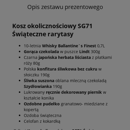
Opis zestawu prezentowego
Kosz okolicznościowy SG71
Świąteczne rarytasy
10-letnia
Whisky Ballantine`s Finest
0,7L
Gorąca czekolada
w puszce
Lindt
300g
Czarna
japońska herbata liściasta
z płatkami
róży 80g
Polska
konfitura śliwkowa bez cukru
w
słoiczku 190g
Śliwka suszona
oblana mleczną czekoladą
Szydłowianka
190g
Lukrowany
ręcznie dekorowany piernik
w
kształcie konika
Ozdobne pudełko
granatowo- miedziane z
kopertą
Ozdoba świąteczna
Celofan z kokardką