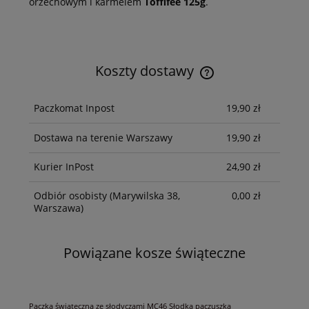
orzechowym i karmelem
Toffifee 125g
.
Koszty dostawy
Cena nie zawiera ewentualnych kosztów płatności
Paczkomat Inpost
19,90 zł
Dostawa na terenie Warszawy
19,90 zł
Kurier InPost
24,90 zł
Odbiór osobisty
(Marywilska 38,
0,00 zł
Warszawa)
Powiązane kosze świąteczne
Paczka świąteczna ze słodyczami MC46 Słodka paczuszka