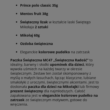
Prince polo classic 35g
Mentos fruit 38g
Świąteczny lizak
w kształcie laski Świętego
Mikołaja
2 sztuki
Mikołaj 60g
Ozdoba świąteczna
Eleganckie
kolorowe pudełko
na zatrzask
Paczka Świąteczna MC47 „Świąteczna Radość”
to
idealny, barwny i słodki
upominek dla dzieci
, który
wywoła uśmiech na każdej twarzy w okresie
świątecznym. Zestaw ten został skomponowany z
myślą o małych łasuchach, łącząc klasyczne, lubiane
smakołyki z uroczymi, świątecznymi akcentami. Jest to
doskonała
paczka dla dzieci na Mikołajki
lub firmowy
prezent świąteczny
dla najmłodszych. Całość
zapakowana jest w
eleganckie kolorowe pudełko na
zatrzask
ze świątecznym motywem, gotowe do
wręczenia.