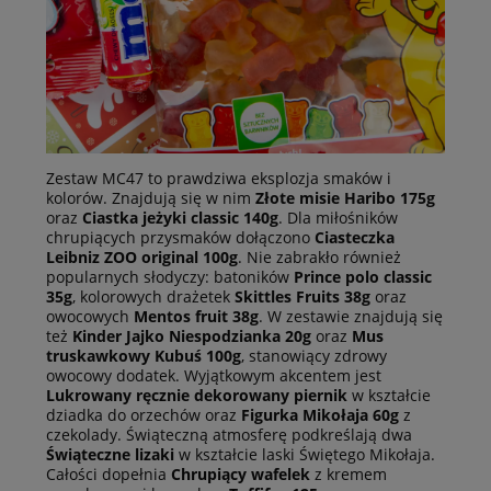
Zestaw MC47 to prawdziwa eksplozja smaków i
kolorów. Znajdują się w nim
Złote misie Haribo 175g
oraz
Ciastka jeżyki classic 140g
. Dla miłośników
chrupiących przysmaków dołączono
Ciasteczka
Leibniz ZOO original 100g
. Nie zabrakło również
popularnych słodyczy: batoników
Prince polo classic
35g
, kolorowych drażetek
Skittles Fruits 38g
oraz
owocowych
Mentos fruit 38g
. W zestawie znajdują się
też
Kinder Jajko Niespodzianka 20g
oraz
Mus
truskawkowy Kubuś 100g
, stanowiący zdrowy
owocowy dodatek. Wyjątkowym akcentem jest
Lukrowany ręcznie dekorowany piernik
w kształcie
dziadka do orzechów oraz
Figurka Mikołaja 60g
z
czekolady. Świąteczną atmosferę podkreślają dwa
Świąteczne lizaki
w kształcie laski Świętego Mikołaja.
Całości dopełnia
Chrupiący wafelek
z kremem