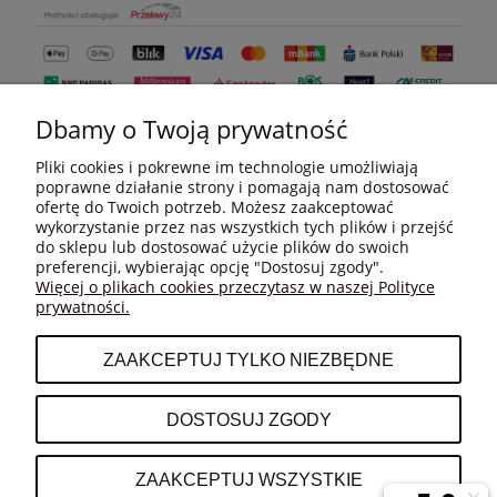
Dbamy o Twoją prywatność
Pliki cookies i pokrewne im technologie umożliwiają
poprawne działanie strony i pomagają nam dostosować
ofertę do Twoich potrzeb. Możesz zaakceptować
wykorzystanie przez nas wszystkich tych plików i przejść
do sklepu lub dostosować użycie plików do swoich
MOJE KONTO
preferencji, wybierając opcję "Dostosuj zgody".
Więcej o plikach cookies przeczytasz w naszej Polityce
prywatności.
PŁATNOŚCI I DOSTAWA
ZAAKCEPTUJ TYLKO NIEZBĘDNE
INFORMACJE
DOSTOSUJ ZGODY
O NAS
ZAAKCEPTUJ WSZYSTKIE