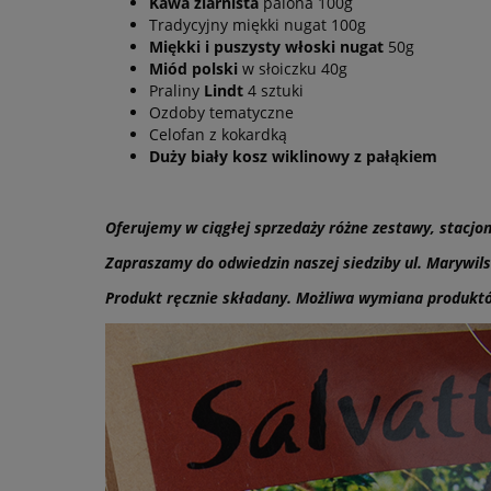
Kawa ziarnista
palona 100g
Tradycyjny miękki nugat 100g
Miękki i puszysty włoski nugat
50g
Miód polski
w słoiczku 40g
Praliny
Lindt
4 sztuki
Ozdoby tematyczne
Celofan z kokardką
Duży biały kosz wiklinowy z pałąkiem
Oferujemy w ciągłej sprzedaży różne zestawy, stacj
Zapraszamy do odwiedzin naszej siedziby ul. Marywils
Produkt ręcznie składany.
Możliwa wymiana produktów