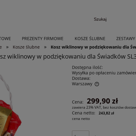
NTOWE
PREZENTY FIRMOWE
KOSZE ŚLUBNE
ZESTAWY
»
»
e
Kosze ślubne
Kosz wiklinowy w podziękowaniu dla Ś
sz wiklinowy w podziękowaniu dla Świadków SL
Dostępna ilość:
Wysyłka po opłaceniu zamówien
Dostawa:
Warszawy
Cena nie zawiera ewentualnych kosztów
299,90 zł
Cena:
płatności
zawiera 23% VAT, bez kosztów dosta
Cena netto:
243,82 zł
cena netto