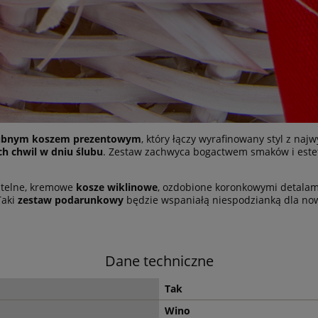
ubnym koszem prezentowym
, który łączy wyrafinowany styl z naj
h chwil w dniu ślubu
. Zestaw zachwyca bogactwem smaków i estet
btelne, kremowe
kosze wiklinowe
, ozdobione koronkowymi detalam
Taki
zestaw podarunkowy
będzie wspaniałą niespodzianką dla now
Dane techniczne
Tak
Wino