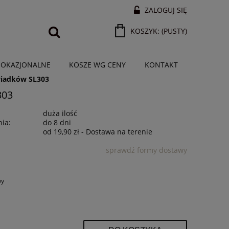
ZALOGUJ SIĘ
KOSZYK:
(PUSTY)
 OKAZJONALNE
KOSZE WG CENY
KONTAKT
wiadków SL303
303
duża ilość
ia:
do 8 dni
od 19,90 zł
- Dostawa na terenie
sprawdź formy dostawy
wy