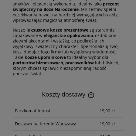
smaków i elegancją wykonania. Idealny jako
prezent
świąteczny na Boże Narodzenie
, ten zestaw spełni
oczekiwania nawet najbardziej wymagających osób,
wprowadzając magiczną atmosferę świąt.
Nasze
luksusowe kosze prezentowe
są starannie
zapakowane w
eleganckie opakowania
, ozdobione
złotymi akcentami i wstążką, co podkreśla ich
wyjątkowy, świąteczny charakter. Spersonalizuj swój
kosz, dodając logo firmy lub wyjątkową wiadomość.
Takie
kosze upominkowe
to idealny wybór dla
partnerów biznesowych
,
pracowników
lub bliskich,
którym chcesz sprawić niezapomnianą radość
podczas świąt.
Koszty dostawy
Cena nie zawiera ewentualnych kosztów płatności
Paczkomat Inpost
19,90 zł
Dostawa na terenie Warszawy
19,90 zł