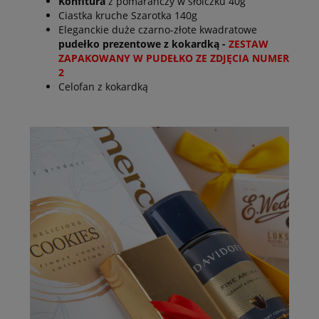
Konfitura
z pomarańczy w słoiczku 40g
Ciastka kruche Szarotka 140g
Eleganckie duże czarno-złote kwadratowe
pudełko prezentowe z kokardką -
ZESTAW
ZAPAKOWANY W PUDEŁKO ZE ZDJĘCIA
NUMER
2
Celofan z kokardką