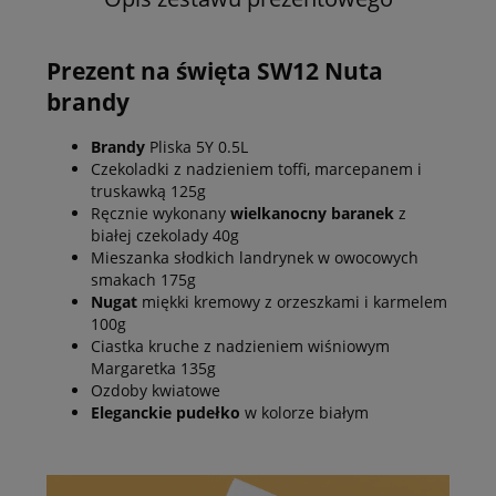
Prezent na święta SW12 Nuta
brandy
Brandy
Pliska 5Y 0.5L
Czekoladki z nadzieniem toffi, marcepanem i
truskawką 125g
Ręcznie wykonany
wielkanocny baranek
z
białej czekolady 40g
Mieszanka słodkich landrynek w owocowych
smakach 175g
Nugat
miękki kremowy z orzeszkami i karmelem
100g
Ciastka kruche z nadzieniem wiśniowym
Margaretka 135g
Ozdoby kwiatowe
Eleganckie pudełko
w kolorze białym