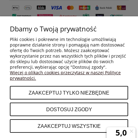
Dbamy o Twoją prywatność
Pliki cookies i pokrewne im technologie umożliwiają
poprawne działanie strony i pomagają nam dostosować
ofertę do Twoich potrzeb. Możesz zaakceptować
wykorzystanie przez nas wszystkich tych plików i przejść
do sklepu lub dostosować użycie plików do swoich
MOJE KONTO
preferencji, wybierając opcję "Dostosuj zgody".
Więcej o plikach cookies przeczytasz w naszej Polityce
prywatności.
PŁATNOŚCI I DOSTAWA
ZAAKCEPTUJ TYLKO NIEZBĘDNE
INFORMACJE
DOSTOSUJ ZGODY
O NAS
ZAAKCEPTUJ WSZYSTKIE