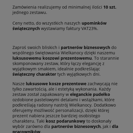
Zamówienia realizujemy od minimalnej ilości
10 szt.
jednego zestawu.
Ceny netto, do wszystkich naszych
upominków
świątecznych
wystawiamy faktury VAT23%.
Zaproś swoich bliskich i
partnerów biznesowych
do
wspólnego świętowania Wielkanocy dzięki naszemu
luksusowemu koszowi prezentowemu
. To starannie
skomponowany zestaw, który łączy elegancję z
wyjątkowym smakiem, idealnie podkreślając
świąteczny charakter
tych wyjątkowych dni.
Nasze
luksusowe kosze prezentowe
zachwycają nie
tylko zawartością, ale i estetyką wykonania. Każdy
zestaw został zapakowany w
eleganckie pudełko
ozdobione pastelowymi detalami i wstążkami, które
podkreślają radosny nastrój Wielkanocy. Dodatkowo
oferujemy możliwość personalizacji, dzięki której
prezent nabiera jeszcze bardziej osobistego
charakteru. Taki
kosz podarunkowy
to doskonały
wybór zarówno dla
partnerów biznesowych
, jak i
dla
pracowników
.