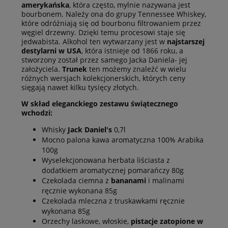
amerykańska
, która często, mylnie nazywana jest
bourbonem. Należy ona do grupy Tennessee Whiskey,
które odróżniają się od bourbonu filtrowaniem przez
węgiel drzewny. Dzięki temu procesowi staje się
jedwabista. Alkohol ten wytwarzany jest w
najstarszej
destylarni w USA
, która istnieje od 1866 roku, a
stworzony został przez samego Jacka Daniela- jej
założyciela.
Trunek
ten możemy znaleźć w wielu
różnych wersjach kolekcjonerskich, których ceny
sięgają nawet kilku tysięcy złotych.
W skład eleganckiego zestawu świątecznego
wchodzi:
Whisky
Jack Daniel's
0,7l
Mocno palona kawa aromatyczna 100% Arabika
100g
Wyselekcjonowana herbata liściasta z
dodatkiem aromatycznej pomarańczy 80g
Czekolada ciemna z
bananami
i malinami
ręcznie wykonana 85g
Czekolada mleczna z truskawkami ręcznie
wykonana 85g
Orzechy laskowe, włoskie,
pistacje zatopione w