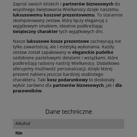
Zaproś swoich bliskich i
partnerów biznesowych
do
wspólnego świętowania Wielkanocy dzięki naszemu
luksusowemu koszowi prezentowemu
. To starannie
skomponowany zestaw, który łączy elegancję z
wyjątkowym smakiem, idealnie podkreślając
świąteczny charakter
tych wyjątkowych dni.
Nasze
luksusowe kosze prezentowe
zachwycają nie
tylko zawartością, ale i estetyką wykonania. Każdy
zestaw został zapakowany w
eleganckie pudełko
ozdobione pastelowymi detalami i wstążkami, które
podkreślają radosny nastrój Wielkanocy. Dodatkowo
oferujemy możliwość personalizacji, dzięki której
prezent nabiera jeszcze bardziej osobistego
charakteru. Taki
kosz podarunkowy
to doskonały
wybór zarówno dla
partnerów biznesowych
, jak i
dla
pracowników
.
Dane techniczne
Alkohol
Nie