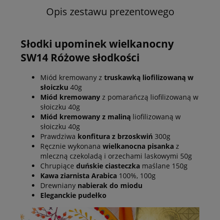
Opis zestawu prezentowego
Słodki upominek wielkanocny
SW14 Różowe słodkości
Miód kremowany z
truskawką liofilizowaną w
słoiczku
40g
Miód kremowany
z pomarańczą liofilizowaną w
słoiczku 40g
Miód kremowany z maliną
liofilizowaną w
słoiczku 40g
Prawdziwa
konfitura z brzoskwiń
300g
Ręcznie wykonana
wielkanocna pisanka
z
mleczną czekoladą i orzechami laskowymi 50g
Chrupiące
duńskie ciasteczka
maślane 150g
Kawa ziarnista Arabica
100%, 100g
Drewniany
nabierak do miodu
Eleganckie pudełko