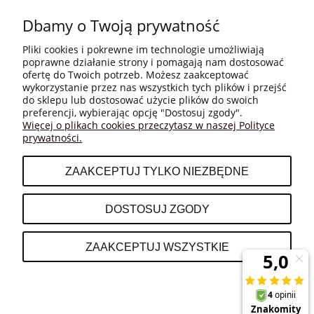
Dbamy o Twoją prywatność
Pliki cookies i pokrewne im technologie umożliwiają
poprawne działanie strony i pomagają nam dostosować
ofertę do Twoich potrzeb. Możesz zaakceptować
wykorzystanie przez nas wszystkich tych plików i przejść
do sklepu lub dostosować użycie plików do swoich
MOJE KONTO
preferencji, wybierając opcję "Dostosuj zgody".
Więcej o plikach cookies przeczytasz w naszej Polityce
prywatności.
PŁATNOŚCI I DOSTAWA
ZAAKCEPTUJ TYLKO NIEZBĘDNE
INFORMACJE
DOSTOSUJ ZGODY
O NAS
ZAAKCEPTUJ WSZYSTKIE
POKAŻ PEŁNĄ WERSJĘ STRONY