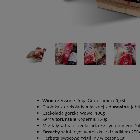
Wino
czerwone Rioja Gran Familia 0,75l
Choinka z czekolady mlecznej z
żurawiną
, jab
Czekolada gorzka Wawel 100g
Serca
toruńskie
Kopernik 120g
Migdały w białej czekoladzie z cynamonem Dot
Orzechy
w lnianym woreczku z dziadkiem 250
Herbata owocowa Wigilijny wieczór 50g