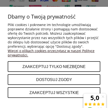
Dbamy o Twoją prywatność
Pliki cookies i pokrewne im technologie umożliwiają
poprawne działanie strony i pomagają nam dostosować
ofertę do Twoich potrzeb. Możesz zaakceptować
wykorzystanie przez nas wszystkich tych plików i przejść
do sklepu lub dostosować użycie plików do swoich
MOJE KONTO
preferencji, wybierając opcję "Dostosuj zgody".
Więcej o plikach cookies przeczytasz w naszej Polityce
prywatności.
PŁATNOŚCI I DOSTAWA
ZAAKCEPTUJ TYLKO NIEZBĘDNE
INFORMACJE
DOSTOSUJ ZGODY
O NAS
ZAAKCEPTUJ WSZYSTKIE