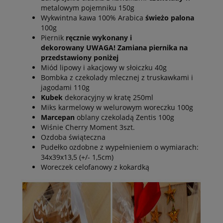
metalowym pojemniku 150g
Wykwintna kawa 100% Arabica
świeżo palona
100g
Piernik
ręcznie wykonany i
dekorowany UWAGA! Zamiana piernika na
przedstawiony poniżej
Miód lipowy i akacjowy w słoiczku 40g
Bombka z czekolady mlecznej z truskawkami i
jagodami 110g
Kubek
dekoracyjny w kratę 250ml
Miks karmelowy w welurowym woreczku 100g
Marcepan
oblany czekoladą Zentis 100g
Wiśnie Cherry Moment 3szt.
Ozdoba świąteczna
Pudełko ozdobne z wypełnieniem o wymiarach:
34x39x13,5 (+/- 1,5cm)
Woreczek celofanowy z kokardką