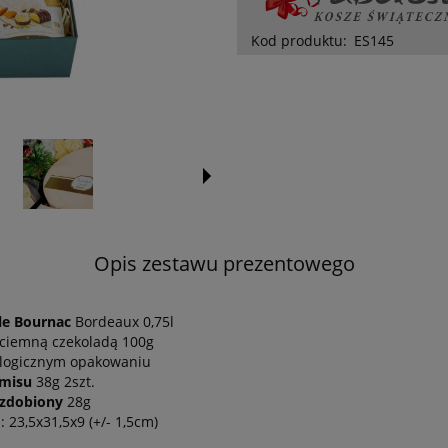
Kod produktu:
ES145
Opis zestawu prezentowego
le Bournac
Bordeaux 0,75l
ciemną czekoladą 100g
kologicznym opakowaniu
amisu
38g 2szt.
 zdobiony
28g
23,5x31,5x9 (+/- 1,5cm)