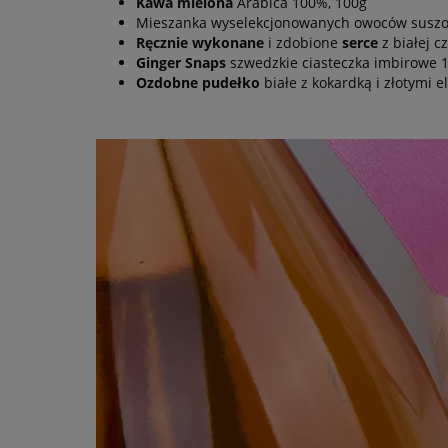
Kawa mielona
Arabica 100%, 100g
Mieszanka wyselekcjonowanych owoców susz
Ręcznie wykonane
i zdobione
serce
z białej c
Ginger Snaps
szwedzkie ciasteczka imbirowe 
Ozdobne pudełko
białe z kokardką i złotymi 