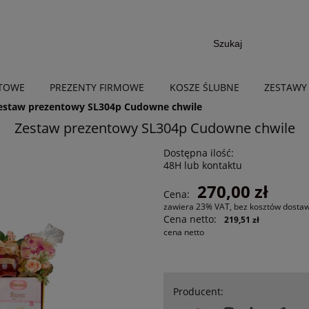
NTOWE
PREZENTY FIRMOWE
KOSZE ŚLUBNE
ZESTAWY
estaw prezentowy SL304p Cudowne chwile
Zestaw prezentowy SL304p Cudowne chwile
Dostępna ilość:
48H lub kontaktu
270,00 zł
Cena:
zawiera 23% VAT, bez kosztów dosta
Cena netto:
219,51 zł
cena netto
Producent: