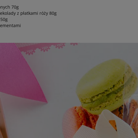
onych 70g
zekolady z płatkami róży 80g
150g
elementami