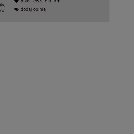
poleć kosze dla firm
dodaj opinię