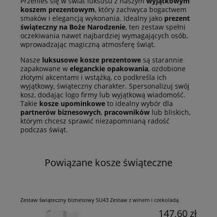
Przenieś się w świat luksusu z naszym
wyjątkowym
koszem prezentowym
, który zachwyca bogactwem
smaków i elegancją wykonania. Idealny jako
prezent
świąteczny na Boże Narodzenie
, ten zestaw spełni
oczekiwania nawet najbardziej wymagających osób,
wprowadzając magiczną atmosferę świąt.
Nasze
luksusowe kosze prezentowe
są starannie
zapakowane w
eleganckie opakowania
, ozdobione
złotymi akcentami i wstążką, co podkreśla ich
wyjątkowy, świąteczny charakter. Spersonalizuj swój
kosz, dodając logo firmy lub wyjątkową wiadomość.
Takie
kosze upominkowe
to idealny wybór dla
partnerów biznesowych
,
pracowników
lub bliskich,
którym chcesz sprawić niezapomnianą radość
podczas świąt.
Powiązane kosze świąteczne
Zestaw świąteczny biznesowy SU43 Zestaw z winem i czekoladą
147,60 zł