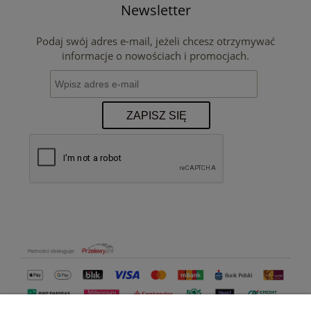
Newsletter
Podaj swój adres e-mail, jeżeli chcesz otrzymywać
informacje o nowościach i promocjach.
ZAPISZ SIĘ