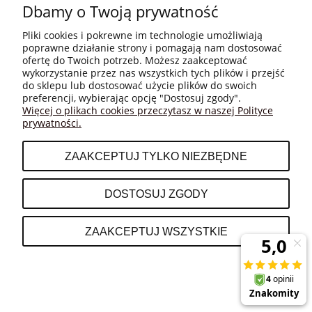
Dbamy o Twoją prywatność
Pliki cookies i pokrewne im technologie umożliwiają
poprawne działanie strony i pomagają nam dostosować
ofertę do Twoich potrzeb. Możesz zaakceptować
wykorzystanie przez nas wszystkich tych plików i przejść
do sklepu lub dostosować użycie plików do swoich
MOJE KONTO
preferencji, wybierając opcję "Dostosuj zgody".
Więcej o plikach cookies przeczytasz w naszej Polityce
prywatności.
PŁATNOŚCI I DOSTAWA
ZAAKCEPTUJ TYLKO NIEZBĘDNE
INFORMACJE
DOSTOSUJ ZGODY
O NAS
ZAAKCEPTUJ WSZYSTKIE
POKAŻ PEŁNĄ WERSJĘ STRONY
Sklep internetowy Shoper.pl