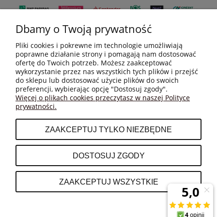
Dbamy o Twoją prywatność
Pliki cookies i pokrewne im technologie umożliwiają
poprawne działanie strony i pomagają nam dostosować
ofertę do Twoich potrzeb. Możesz zaakceptować
wykorzystanie przez nas wszystkich tych plików i przejść
do sklepu lub dostosować użycie plików do swoich
MOJE KONTO
preferencji, wybierając opcję "Dostosuj zgody".
Więcej o plikach cookies przeczytasz w naszej Polityce
prywatności.
PŁATNOŚCI I DOSTAWA
ZAAKCEPTUJ TYLKO NIEZBĘDNE
INFORMACJE
DOSTOSUJ ZGODY
O NAS
ZAAKCEPTUJ WSZYSTKIE
POKAŻ PEŁNĄ WERSJĘ STRONY