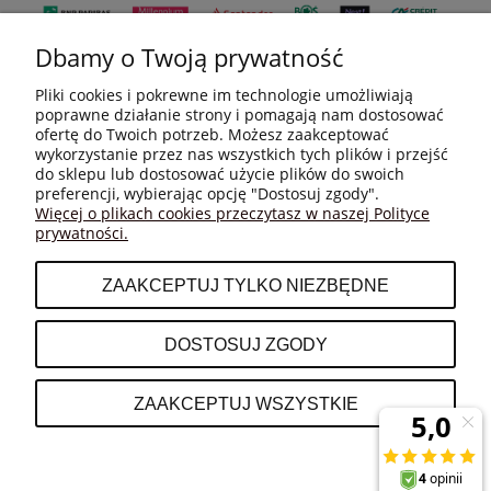
Dbamy o Twoją prywatność
Pliki cookies i pokrewne im technologie umożliwiają
poprawne działanie strony i pomagają nam dostosować
ofertę do Twoich potrzeb. Możesz zaakceptować
wykorzystanie przez nas wszystkich tych plików i przejść
do sklepu lub dostosować użycie plików do swoich
MOJE KONTO
preferencji, wybierając opcję "Dostosuj zgody".
Więcej o plikach cookies przeczytasz w naszej Polityce
prywatności.
PŁATNOŚCI I DOSTAWA
ZAAKCEPTUJ TYLKO NIEZBĘDNE
INFORMACJE
DOSTOSUJ ZGODY
O NAS
ZAAKCEPTUJ WSZYSTKIE
POKAŻ PEŁNĄ WERSJĘ STRONY