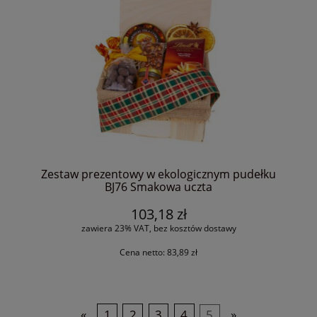
Zestaw prezentowy w ekologicznym pudełku
BJ76 Smakowa uczta
103,18 zł
zawiera 23% VAT, bez kosztów dostawy
Cena netto:
83,89 zł
«
1
2
3
4
5
»