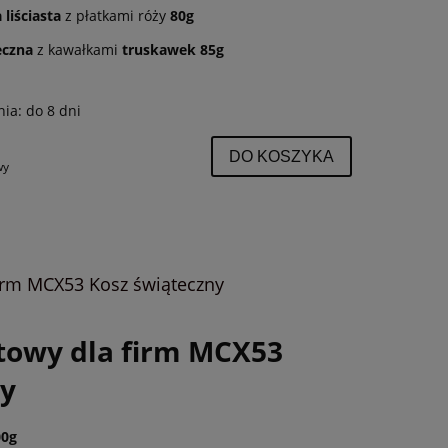
liściasta
z płatkami róży
80g
eczna
z kawałkami
truskawek 85g
nia:
do 8 dni
DO KOSZYKA
wy
irm MCX53 Kosz świąteczny
towy dla firm MCX53
ny
00g