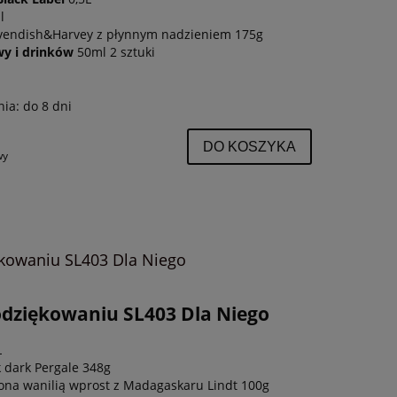
l
avendish&Harvey z płynnym nadzieniem 175g
wy i drinków
50ml 2 sztuki
Zestaw prezentowy na święta KSX355
Prezent bizneso
nia:
do 8 dni
Uczta smaków
podar
DO KOSZYKA
wy
240,17 zł
120,
DO KOSZYKA
DO KO
ękowaniu SL403 Dla Niego
odziękowaniu SL403 Dla Niego
L
 dark Pergale 348g
ona wanilią wprost z Madagaskaru Lindt 100g