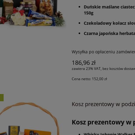
Duńskie maślane ciaste
150g
Czekoladowy kołacz sło
Czarna japońska herbata 
Wysyłka po opłaceniu zamówie
186,96 zł
zawiera 23% VAT, bez kosztów dosta
Cena netto:
152,00 zł
Ć
Kosz prezentowy w podz
Kosz prezentowy w 
Whisky Johnnie Walker B