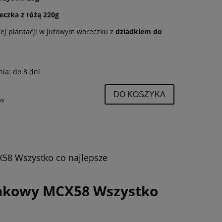
eczka z różą 220g
iej plantacji w jutowym woreczku z
dziadkiem do
nia:
do 8 dni
DO KOSZYKA
wy
8 Wszystko co najlepsze
nkowy MCX58 Wszystko