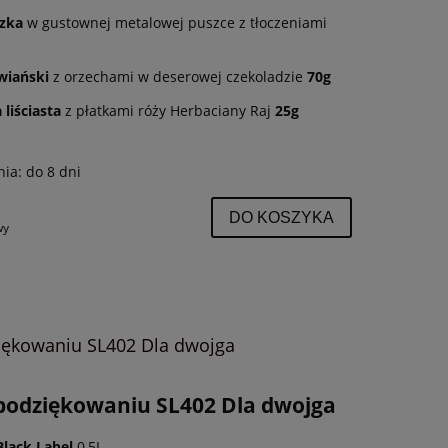
czka
w gustownej metalowej puszce z tłoczeniami
wiański
z orzechami w deserowej czekoladzie
70g
liściasta
z płatkami róży Herbaciany Raj
25g
nia:
do 8 dni
DO KOSZYKA
wy
iękowaniu SL402 Dla dwojga
podziękowaniu SL402 Dla dwojga
lack Label
0,5L