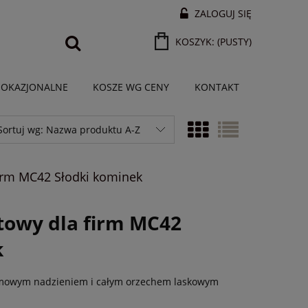
ZALOGUJ SIĘ
KOSZYK:
(PUSTY)
 OKAZJONALNE
KOSZE WG CENY
KONTAKT
Sortuj wg:
Nazwa produktu A-Z
irm MC42 Słodki kominek
towy dla firm MC42
k
mowym nadzieniem i całym orzechem laskowym