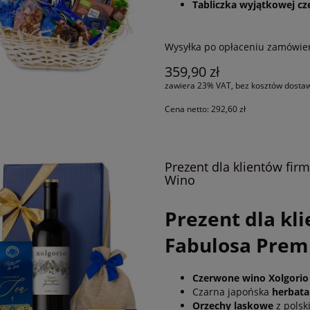
Tabliczka wyjątkowej cz
Wysyłka po opłaceniu zamówie
359,90 zł
zawiera 23% VAT, bez kosztów dosta
Cena netto:
292,60 zł
Prezent dla klientów fi
Wino
Prezent dla kl
Fabulosa Pre
Czerwone wino Xolgorio 
Czarna japońska
herbata 
Orzechy laskowe
z polsk