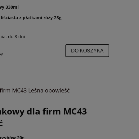
wy 330ml
liściasta z płatkami róży 25g
nia:
do 8 dni
DO KOSZYKA
wy
firm MC43 Leśna opowieść
kowy dla firm MC43
ć
grzybów 20g