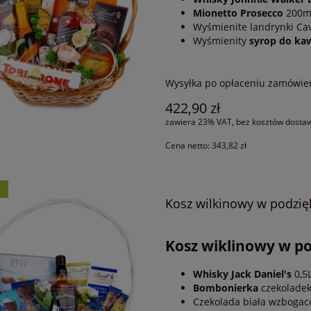
Mionetto Prosecco
200m
Wyśmienite landrynki C
Wyśmienity
syrop do ka
 upominkowy z nalewką
Idealny prezent firmowy MCX55
Wysyłka po opłaceniu zamówie
wą PL507 Uczta smakowa
Pierwsza gwiazdka
422,90 zł
zawiera 23% VAT, bez kosztów dosta
199,00 zł
184,38 zł
Cena netto:
343,82 zł
DO KOSZYKA
DO KOSZYKA
Ć
Kosz wilkinowy w podzi
Kosz wiklinowy w p
Whisky Jack Daniel's
0,5
Bombonierka
czekoladek
Czekolada biała wzbogac