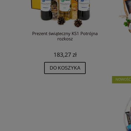
Niebiański
Prezent świąteczny KS1 Potrójna
Zestaw
rozkosz
żurawino
183,27 zł
 zł
DO KOSZYKA
NOWOŚ