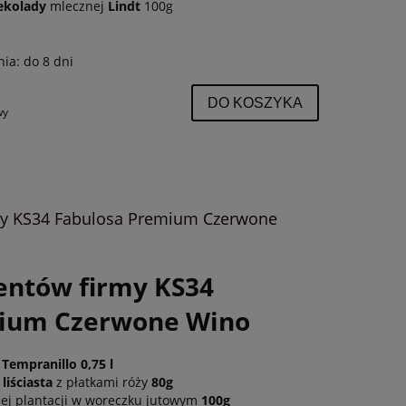
ekolady
mlecznej
Lindt
100g
nia:
do 8 dni
DO KOSZYKA
wy
rmy KS34 Fabulosa Premium Czerwone
ientów firmy KS34
mium Czerwone Wino
Tempranillo 0,75 l
liściasta
z płatkami róży
80g
iej plantacji w woreczku jutowym
100g