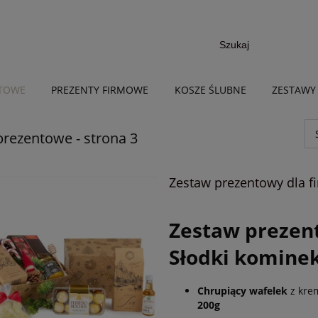
NTOWE
PREZENTY FIRMOWE
KOSZE ŚLUBNE
ZESTAWY
prezentowe - strona 3
Zestaw prezentowy dla f
Zestaw prezen
Słodki komine
Chrupiący wafelek
z kre
200g