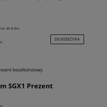
nia:
do 8 dni
DO KOSZYKA
wy
ezent bezalkoholowy
m SGX1 Prezent
y
n.: