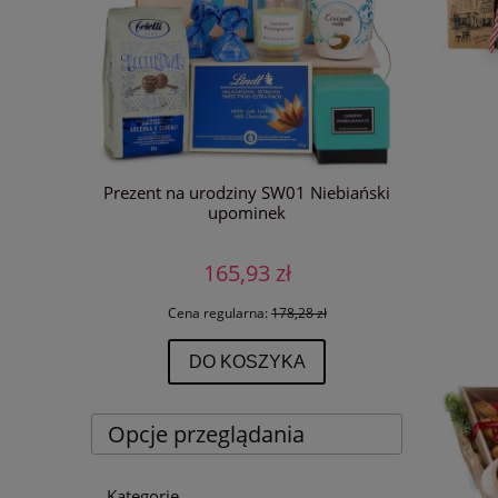
mak Polski
Prezent na urodziny SW01 Niebiański
upominek
165,93 zł
 zł
Cena regularna:
178,28 zł
DO KOSZYKA
Opcje przeglądania
Kategorie