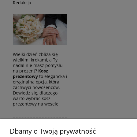
Redakcja
Wielki dzień zbliża się
wielkimi krokami, a Ty
nadal nie masz pomysłu
na prezent?
Kosz
prezentowy
to elegancka i
oryginalna opcja, która
zachwyci nowożeńców.
Dowiedz się, dlaczego
warto wybrać kosz
prezentowy na wesele!
czytaj całość »
Dbamy o Twoją prywatność