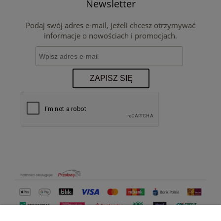
Newsletter
Podaj swój adres e-mail, jeżeli chcesz otrzymywać
informacje o nowościach i promocjach.
ZAPISZ SIĘ