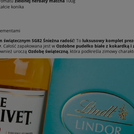
aromatu
zielonej herbaty matcha
100g
ałcie konika
elementami
 świątecznym SG82 Śnieżna radość
! To
luksusowy komplet pre
y
. Całość zapakowana jest w
Ozdobne pudełko białe z kokardką i
również uroczą
Ozdobę świąteczną
, która podkreśla zimowy charakte