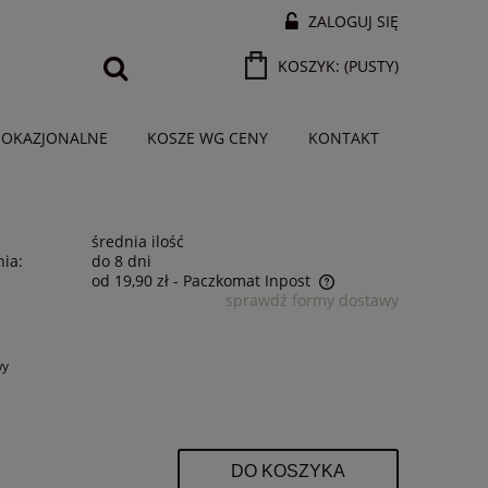
ZALOGUJ SIĘ
KOSZYK:
(PUSTY)
 OKAZJONALNE
KOSZE WG CENY
KONTAKT
średnia ilość
ia:
do 8 dni
od 19,90 zł
- Paczkomat Inpost
sprawdź formy dostawy
Cena nie zawiera ewentualnych kosztów
płatności
wy
DO KOSZYKA