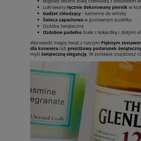
Migdały oblane białą czekoladą z dodatkiem 
Lukrowany
ręcznie dekorowany piernik
w kszt
Gadżet chłodzący
- kamienie do whisky
Świeca zapachowa
w gustownym pudełku
Ozdoba świąteczna
Ozdobne pudełko
białe z kokardką i złotymi 
Wprowadź magię świąt z naszym
Pięknym zestawem
dla konesera
lub
prestiżowy podarunek świąteczn
myśl
świąteczną elegancję
. W zestawie znajdziesz 