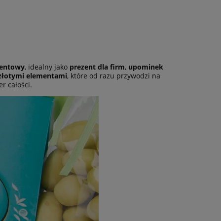
zentowy
, idealny jako
prezent dla firm
,
upominek
 złotymi elementami
, które od razu przywodzi na
r całości.