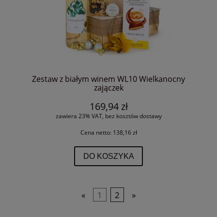
Zestaw z białym winem WL10 Wielkanocny
zajączek
169,94 zł
zawiera 23% VAT, bez kosztów dostawy
Cena netto:
138,16 zł
DO KOSZYKA
«
1
2
»